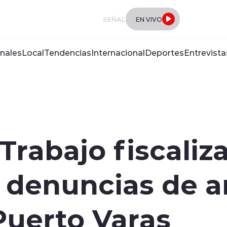
SEÑAL
EN VIVO
nales
Local
Tendencias
Internacional
Deportes
Entrevista
Trabajo fiscaliza
 denuncias de 
Puerto Varas