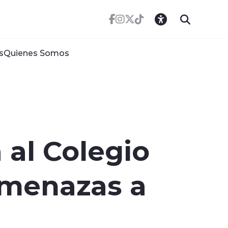
s
Quienes Somos
 al Colegio
amenazas a