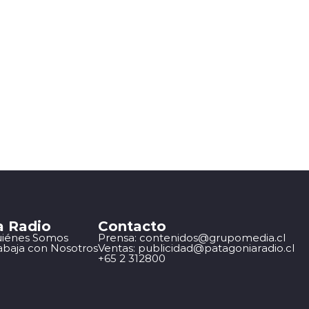
a Radio
Contacto
iénes Somos
Prensa: contenidos@grupomedia.cl
abaja con Nosotros
Ventas: publicidad@patagoniaradio.cl
+65 2 312800