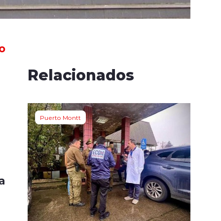
o
Relacionados
n
Puerto Montt
a