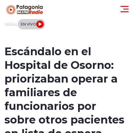
Click acá para ir directamente al contenido
SEÑAL
EN VIVO
Actualidad
Escándalo en el
Regionales
Hospital de Osorno:
Local
priorizaban operar a
Tendencias
familiares de
Internacional
funcionarios por
Deportes
sobre otros pacientes
en lista de espera
Entrevistas