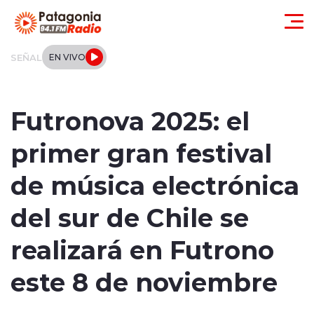
Click acá para ir directamente al contenido
SEÑAL
EN VIVO
Actualidad
Futronova 2025: el
Regionales
primer gran festival
Local
de música electrónica
Tendencias
del sur de Chile se
Internacional
realizará en Futrono
Deportes
este 8 de noviembre
Entrevistas