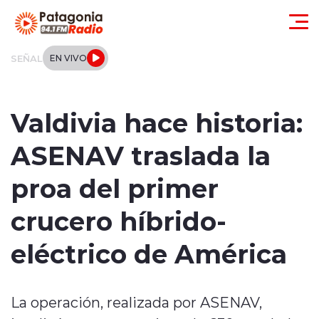
Click acá para ir directamente al contenido
SEÑAL
EN VIVO
Actualidad
Valdivia hace historia:
Regionales
ASENAV traslada la
Local
proa del primer
Tendencias
crucero híbrido-
Internacional
eléctrico de América
Deportes
La operación, realizada por ASENAV,
Entrevistas