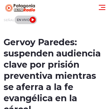
Click acá para ir directamente al contenido
SEÑAL
EN VIVO
Actualidad
Gervoy Paredes:
Regionales
suspenden audiencia
Local
clave por prisión
Tendencias
preventiva mientras
Internacional
se aferra a la fe
Deportes
evangélica en la
cárcel
Entrevistas