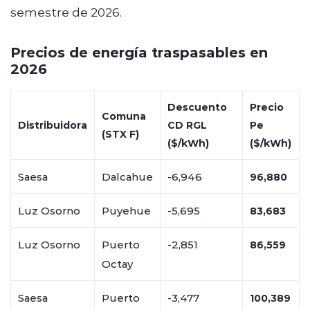
semestre de 2026.
Precios de energía traspasables en
2026
Descuento
Precio
Comuna
Distribuidora
CD RGL
Pe
(STX F)
($/kWh)
($/kWh)
Saesa
Dalcahue
-6,946
96,880
Luz Osorno
Puyehue
-5,695
83,683
Luz Osorno
Puerto
-2,851
86,559
Octay
Saesa
Puerto
-3,477
100,389