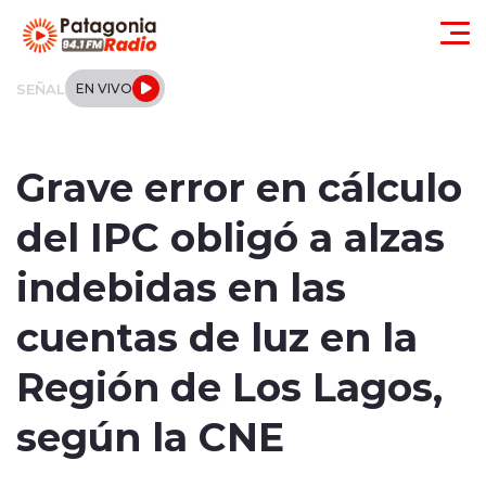
Click acá para ir directamente al contenido
SEÑAL
EN VIVO
Actualidad
Grave error en cálculo
Regionales
del IPC obligó a alzas
Local
indebidas en las
Tendencias
cuentas de luz en la
Internacional
Región de Los Lagos,
Deportes
según la CNE
Entrevistas