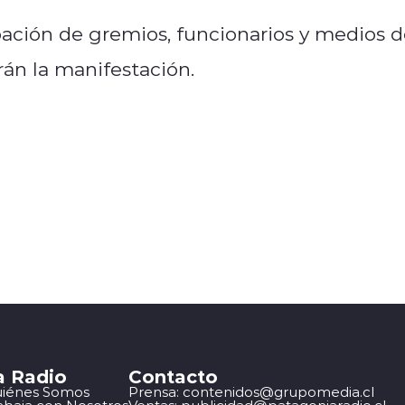
pación de gremios, funcionarios y medios 
rán la manifestación.
a Radio
Contacto
iénes Somos
Prensa: contenidos@grupomedia.cl
abaja con Nosotros
Ventas: publicidad@patagoniaradio.cl