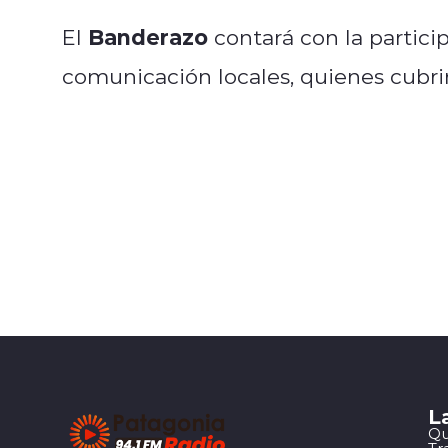
Banderazo
El
contará con la partici
comunicación locales, quienes cubri
L
Qu
Tr