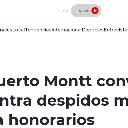
SEÑAL
EN VIVO
nales
Local
Tendencias
Internacional
Deportes
Entrevista
uerto Montt con
ntra despidos m
a honorarios