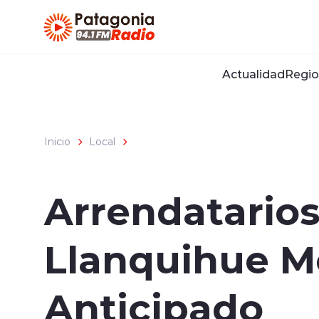
Click acá para ir directamente al contenido
Actualidad
Regio
Inicio
Local
Arrendatarios
Llanquihue Mo
Anticipado