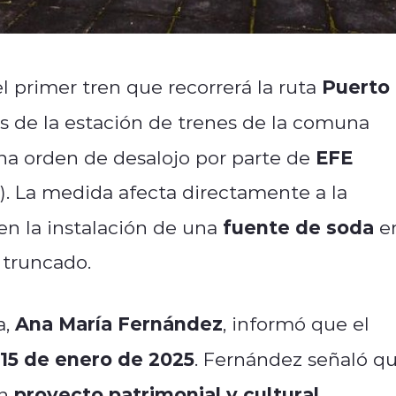
Puerto
 primer tren que recorrerá la ruta
ios de la estación de trenes de la comuna
EFE
una orden de desalojo por parte de
). La medida afecta directamente a la
fuente de soda
 en la instalación de una
e
 truncado.
Ana María Fernández
a,
, informó que el
 15 de enero de 2025
. Fernández señaló q
proyecto patrimonial y cultural
un
,