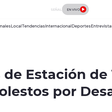
SEÑAL
EN VIVO
nales
Local
Tendencias
Internacional
Deportes
Entrevista
 de Estación de
lestos por Desa