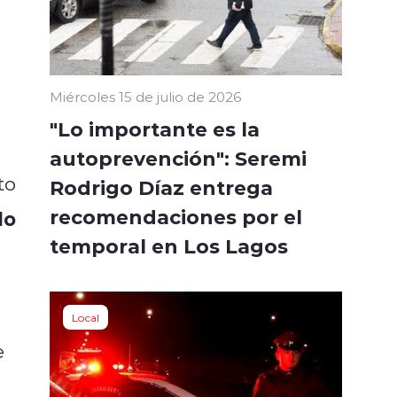
Miércoles 15 de julio de 2026
"Lo importante es la
autoprevención": Seremi
to
Rodrigo Díaz entrega
recomendaciones por el
do
temporal en Los Lagos
Local
e