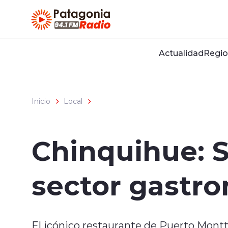
Click acá para ir directamente al contenido
Actualidad
Regio
Inicio
Local
Chinquihue: S
sector gastr
El icónico restaurante de Puerto Montt