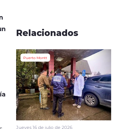
n
un
Relacionados
Puerto Montt
ía
s
Jueves 16 de julio de 2026