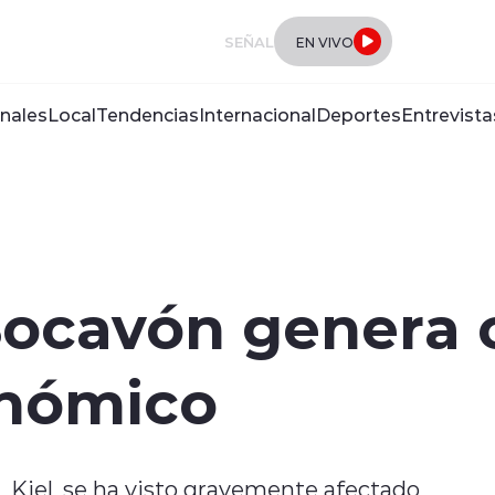
SEÑAL
EN VIVO
nales
Local
Tendencias
Internacional
Deportes
Entrevista
ocavón genera cr
onómico
, Kiel, se ha visto gravemente afectado