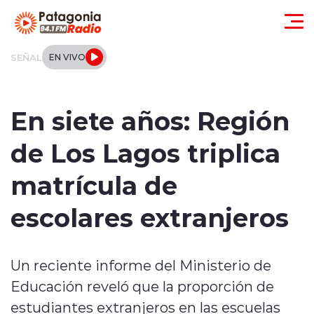
Click acá para ir directamente al contenido
SEÑAL
EN VIVO
Actualidad
En siete años: Región
Regionales
de Los Lagos triplica
Local
matrícula de
Tendencias
escolares extranjeros
Internacional
Un reciente informe del Ministerio de
Deportes
Educación reveló que la proporción de
Entrevistas
estudiantes extranjeros en las escuelas