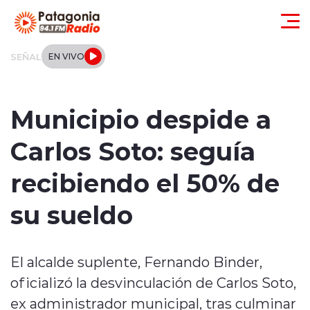
Click acá para ir directamente al contenido
SEÑAL
EN VIVO
Actualidad
Municipio despide a
Regionales
Carlos Soto: seguía
Local
recibiendo el 50% de
Tendencias
su sueldo
Internacional
El alcalde suplente, Fernando Binder,
Deportes
oficializó la desvinculación de Carlos Soto,
Entrevistas
ex administrador municipal, tras culminar