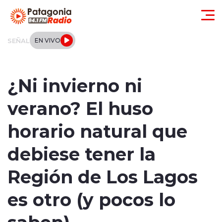
Click acá para ir directamente al contenido
SEÑAL
EN VIVO
Actualidad
¿Ni invierno ni
Regionales
verano? El huso
Local
horario natural que
Tendencias
debiese tener la
Internacional
Región de Los Lagos
Deportes
es otro (y pocos lo
saben)
Entrevistas