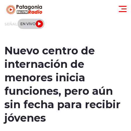
Click acá para ir directamente al contenido
SEÑAL
EN VIVO
Actualidad
Nuevo centro de
Regionales
internación de
Local
menores inicia
Tendencias
funciones, pero aún
Internacional
sin fecha para recibir
Deportes
jóvenes
Entrevistas