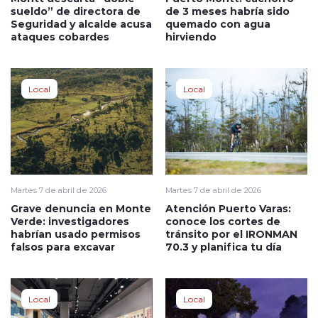
sueldo” de directora de
de 3 meses habría sido
Seguridad y alcalde acusa
quemado con agua
ataques cobardes
hirviendo
Local
Local
Martes 7 de abril de 2026
Martes 7 de abril de 2026
Grave denuncia en Monte
Atención Puerto Varas:
Verde: investigadores
conoce los cortes de
habrían usado permisos
tránsito por el IRONMAN
falsos para excavar
70.3 y planifica tu día
Local
Local