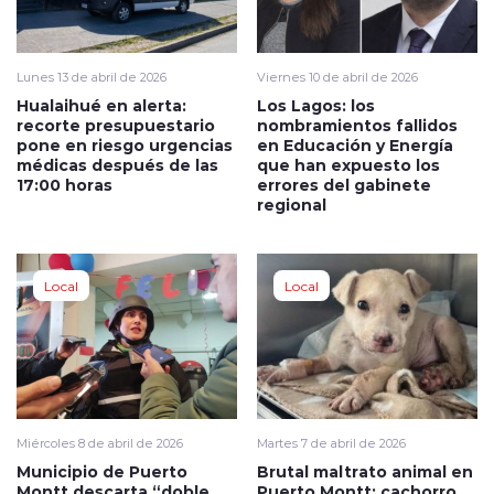
Lunes 13 de abril de 2026
Viernes 10 de abril de 2026
Hualaihué en alerta:
Los Lagos: los
recorte presupuestario
nombramientos fallidos
pone en riesgo urgencias
en Educación y Energía
médicas después de las
que han expuesto los
17:00 horas
errores del gabinete
regional
Local
Local
Miércoles 8 de abril de 2026
Martes 7 de abril de 2026
Municipio de Puerto
Brutal maltrato animal en
Montt descarta “doble
Puerto Montt: cachorro