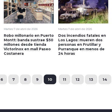
Martes 7 de abril de 2026
Martes 7 de abril de 2026
Robo millonario en Puerto
Dos incendios fatales en
Montt: banda sustrae $50
Los Lagos: mueren dos
millones desde tienda
personas en Frutillar y
Victorinox en mall Paseo
Purranque en menos de
Costanera
24 horas
6
7
8
9
10
11
12
13
14