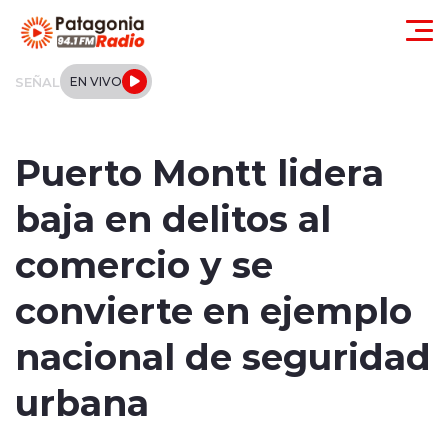
Click acá para ir directamente al contenido
SEÑAL
EN VIVO
Actualidad
Puerto Montt lidera
Regionales
baja en delitos al
Local
comercio y se
Tendencias
convierte en ejemplo
Internacional
nacional de seguridad
Deportes
urbana
Entrevistas