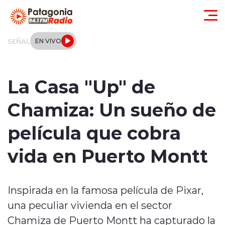
Click acá para ir directamente al contenido
SEÑAL
EN VIVO
Actualidad
La Casa "Up" de
Regionales
Chamiza: Un sueño de
Local
película que cobra
Tendencias
vida en Puerto Montt
Internacional
Inspirada en la famosa película de Pixar,
Deportes
una peculiar vivienda en el sector
Entrevistas
Chamiza de Puerto Montt ha capturado la