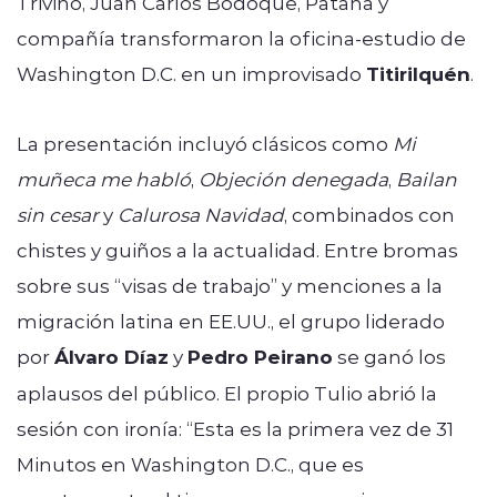
Triviño, Juan Carlos Bodoque, Patana y
compañía transformaron la oficina-estudio de
Washington D.C. en un improvisado
Titirilquén
.
La presentación incluyó clásicos como
Mi
muñeca me habló
,
Objeción denegada
,
Bailan
sin cesar
y
Calurosa Navidad
, combinados con
chistes y guiños a la actualidad. Entre bromas
sobre sus “visas de trabajo” y menciones a la
migración latina en EE.UU., el grupo liderado
por
Álvaro Díaz
y
Pedro Peirano
se ganó los
aplausos del público. El propio Tulio abrió la
sesión con ironía: “Esta es la primera vez de 31
Minutos en Washington D.C., que es