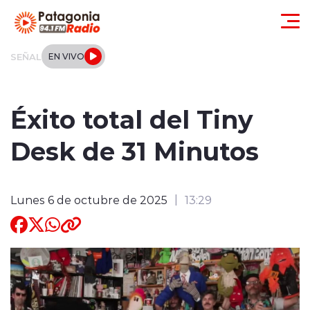
Click acá para ir directamente al contenido
SEÑAL
EN VIVO
Actualidad
Éxito total del Tiny
Regionales
Desk de 31 Minutos
Local
Lunes 6 de octubre de 2025
13:29
Tendencias
Internacional
Deportes
Entrevistas