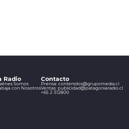
a Radio
Contacto
iénes Somos
Prensa: contenidos@grupomedia.cl
abaja con Nosotros
Ventas: publicidad@patagoniaradio.cl
+65 2 312800