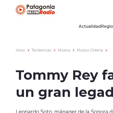
Click acá para ir directamente al contenido
Actualidad
Regio
Inicio
Tendencias
Música
Música Chilena
Tommy Rey fal
un gran legad
Leonardo Soto, mánager de la Sonora d