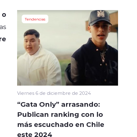
 o
Tendencias
as
re
Viernes 6 de diciembre de 2024
“Gata Only” arrasando:
Publican ranking con lo
más escuchado en Chile
este 2024