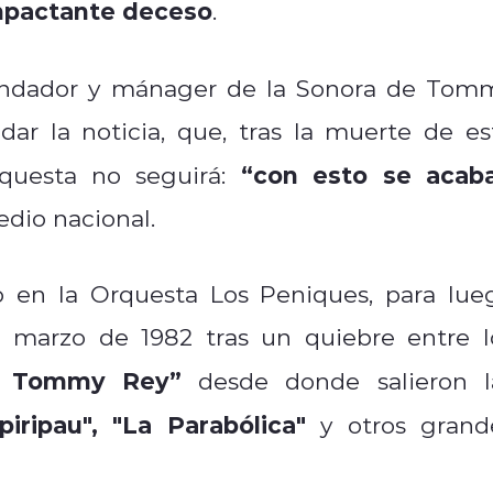
impactante deceso
.
ofundador y mánager de la Sonora de Tom
ar la noticia, que, tras la muerte de es
“con esto se acab
rquesta no seguirá:
dio nacional.
o en la Orquesta Los Peniques, para lue
En marzo de 1982 tras un quiebre entre l
e Tommy Rey”
desde donde salieron l
ipiripau", "La Parabólica"
y otros grand