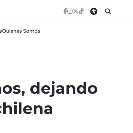
s
Quienes Somos
ños, dejando
chilena