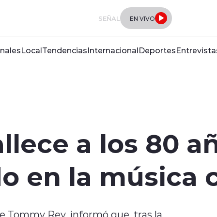
SEÑAL
EN VIVO
nales
Local
Tendencias
Internacional
Deportes
Entrevista
lece a los 80 a
o en la música 
e Tommy Rey, informó que, tras la