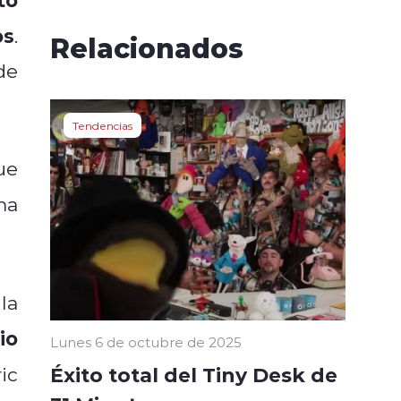
os
.
Relacionados
de
Tendencias
ue
ma
la
io
Lunes 6 de octubre de 2025
Éxito total del Tiny Desk de
ic