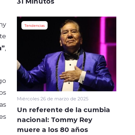
31 Minutos
my
Tendencias
te
a”
,
go
os
Miércoles 26 de marzo de 2025
as
Un referente de la cumbia
es
nacional: Tommy Rey
muere a los 80 años