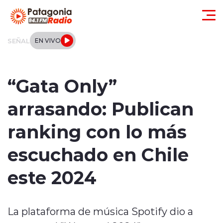
Click acá para ir directamente al contenido
SEÑAL
EN VIVO
Actualidad
“Gata Only”
Regionales
arrasando: Publican
Local
ranking con lo más
Tendencias
escuchado en Chile
Internacional
este 2024
Deportes
La plataforma de música Spotify dio a
Entrevistas