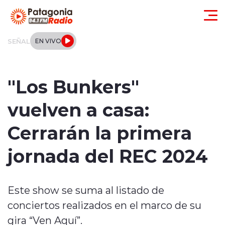
Click acá para ir directamente al contenido
SEÑAL
EN VIVO
Actualidad
"Los Bunkers"
Regionales
vuelven a casa:
Local
Cerrarán la primera
Tendencias
jornada del REC 2024
Internacional
Este show se suma al listado de
Deportes
conciertos realizados en el marco de su
Entrevistas
gira “Ven Aquí”.