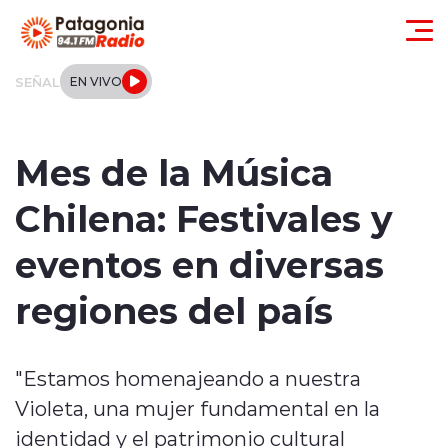
Click acá para ir directamente al contenido
SEÑAL
EN VIVO
Actualidad
Mes de la Música
Regionales
Chilena: Festivales y
Local
eventos en diversas
Tendencias
regiones del país
Internacional
"Estamos homenajeando a nuestra
Deportes
Violeta, una mujer fundamental en la
Entrevistas
identidad y el patrimonio cultural