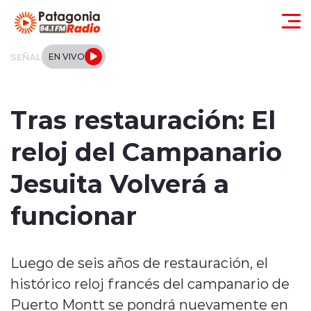
Click acá para ir directamente al contenido
SEÑAL
EN VIVO
Actualidad
Tras restauración: El
Regionales
reloj del Campanario
Local
Jesuita Volverá a
Tendencias
funcionar
Internacional
Luego de seis años de restauración, el
Deportes
histórico reloj francés del campanario de
Entrevistas
Puerto Montt se pondrá nuevamente en