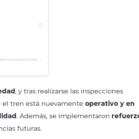
Una publicación compartida de Seremi de Transportes y Telecomunicaciones Los Lagos (@mttloslagos)
vedad
, y tras realizarse las inspecciones
operativo y en
e el tren está nuevamente
lidad
refuerz
. Además, se implementaron
cias futuras.