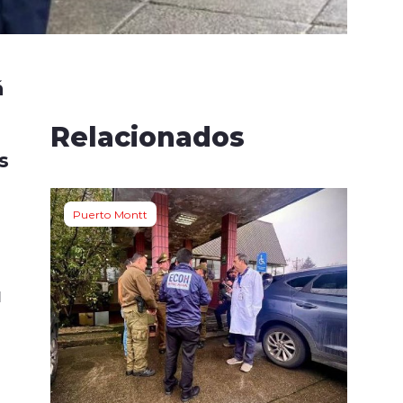
á
Relacionados
s
Puerto Montt
u