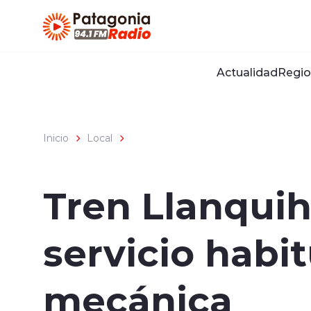
Click acá para ir directamente al contenido
Actualidad
Regio
Inicio
Local
Tren Llanqui
servicio habit
mecánica