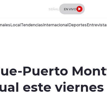
SEÑAL
EN VIVO
nales
Local
Tendencias
Internacional
Deportes
Entrevista
hue-Puerto Mont
ual este viernes 