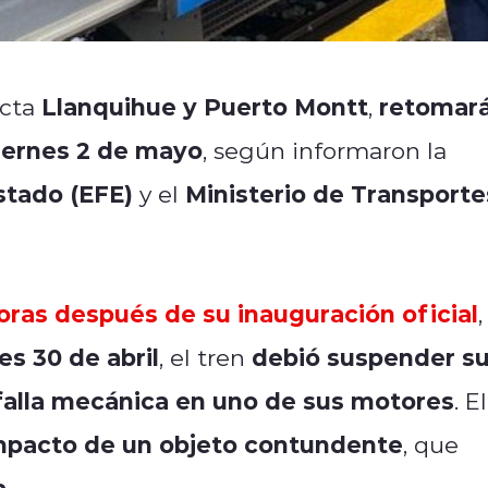
Llanquihue y Puerto Montt
retomar
ecta
,
iernes 2 de mayo
, según informaron la
stado (EFE)
Ministerio de Transporte
y el
ras después de su inauguración oficial
,
es 30 de abril
debió suspender s
, el tren
falla mecánica en uno de sus motores
. El
mpacto de un objeto contundente
, que
a
.