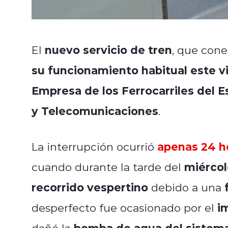
nuevo servicio de tren
El
, que con
su funcionamiento habitual este v
Empresa de los Ferrocarriles del E
y Telecomunicaciones
.
apenas 24 ho
La interrupción ocurrió
miércol
cuando durante la tarde del
recorrido vespertino
debido a una
i
desperfecto fue ocasionado por el
bomba de agua del sistem
dañó la