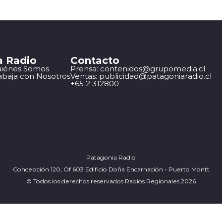
a Radio
Contacto
iénes Somos
Prensa: contenidos@grupomedia.cl
abaja con Nosotros
Ventas: publicidad@patagoniaradio.cl
+65 2 312800
Patagonia Radio
Concepción 120, Of 603 Edificio Doña Encarnación - Puerto Montt
© Todos los derechos reservados Radios Regionales 2026