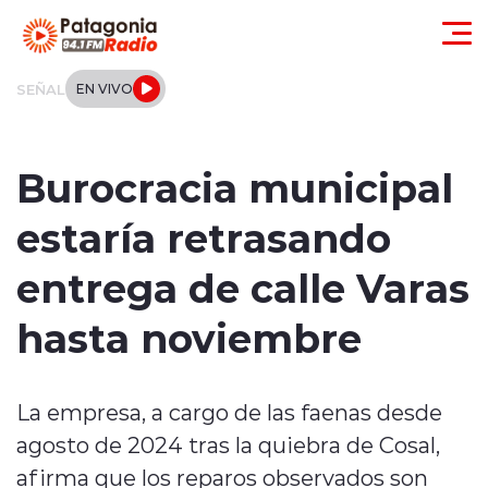
Click acá para ir directamente al contenido
SEÑAL
EN VIVO
Actualidad
Burocracia municipal
Regionales
estaría retrasando
Local
entrega de calle Varas
Tendencias
hasta noviembre
Internacional
La empresa, a cargo de las faenas desde
Deportes
agosto de 2024 tras la quiebra de Cosal,
Entrevistas
afirma que los reparos observados son