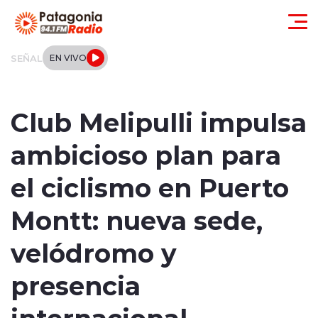
Click acá para ir directamente al contenido
SEÑAL
EN VIVO
Actualidad
Club Melipulli impulsa
Regionales
ambicioso plan para
Local
el ciclismo en Puerto
Tendencias
Montt: nueva sede,
Internacional
velódromo y
Deportes
presencia
internacional
Entrevistas