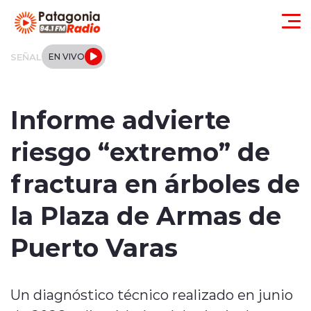
Click acá para ir directamente al contenido
SEÑAL
EN VIVO
Actualidad
Informe advierte
Regionales
riesgo “extremo” de
Local
fractura en árboles de
Tendencias
la Plaza de Armas de
Internacional
Puerto Varas
Deportes
Un diagnóstico técnico realizado en junio
Entrevistas