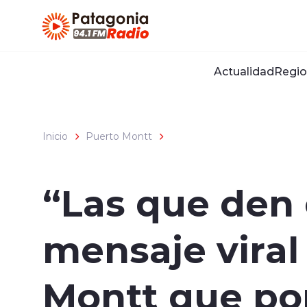
Click acá para ir directamente al contenido
Actualidad
Regio
Inicio
Puerto Montt
“Las que den
mensaje viral
Montt que pon