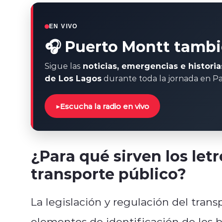
EN VIVO
🎧 Puerto Montt tambi
Sigue las
noticias, emergencias e histori
de Los Lagos
durante toda la jornada en Pa
▶
Escucha la radio en vivo
¿Para qué sirven los letr
transporte público?
La legislación y regulación del trans
elementos de identificación de los