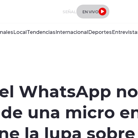
SEÑAL
EN VIVO
nales
Local
Tendencias
Internacional
Deportes
Entrevista
 el WhatsApp no
 de una micro e
e la lupa sobre