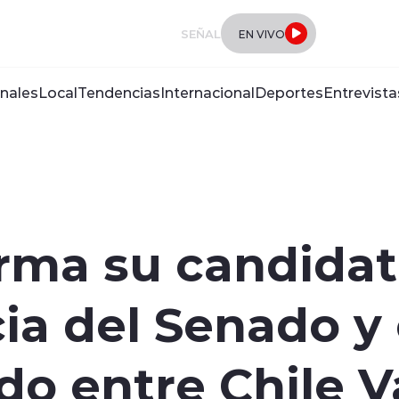
SEÑAL
EN VIVO
nales
Local
Tendencias
Internacional
Deportes
Entrevista
rma su candidat
ia del Senado y 
do entre Chile V