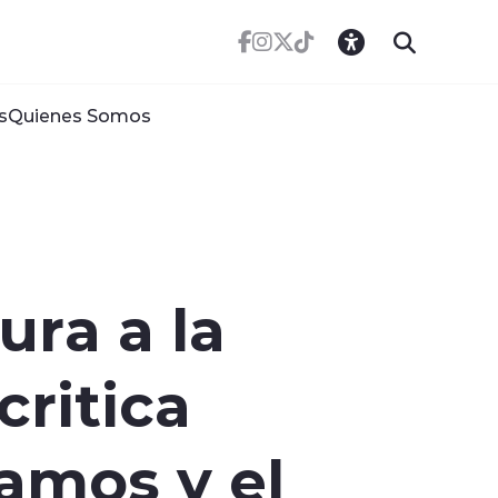
s
Quienes Somos
ura a la
critica
amos y el