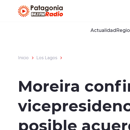
Click acá para ir directamente al contenido
Actualidad
Regio
Inicio
Los Lagos
Moreira confi
vicepresidenc
posible acuer