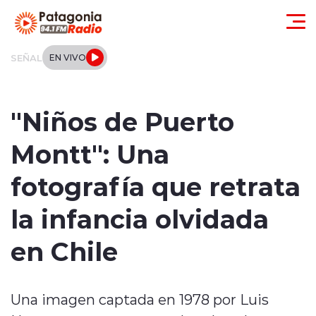
Click acá para ir directamente al contenido
SEÑAL
EN VIVO
Actualidad
"Niños de Puerto
Regionales
Montt": Una
Local
fotografía que retrata
Tendencias
la infancia olvidada
Internacional
en Chile
Deportes
Una imagen captada en 1978 por Luis
Entrevistas