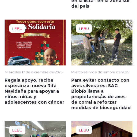
en la lista” en la zona sur
del país
LEBU
LEBU
Miércoles 17 de diciembre de 2025
Miércoles 17 de diciembre de 2025
Regala apoyo, recibe
Para evitar contacto con
esperanza: nueva Rifa
aves silvestres: SAG
Navideña para apoyar a
Biobío llama a
niños, niñas y
propietarios/as de aves
adolescentes con cáncer
de corral a reforzar
medidas de bioseguridad
LEBU
LEBU