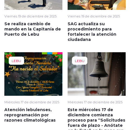
Viernes 19 de diciembre de 2025
Viernes 19 de diciembre de 2025
Se realiza cambio de
SAG actualiza su
mando en la Capitanía de
procedimiento para
Puerto de Lebu
fortalecer la atención
ciudadana
LEBU
LEBU
Miércoles 17 de diciembre de 2025
Miércoles 17 de diciembre de 2025
Atención lebulenses,
Este miércoles 17 de
reprogramación por
diciembre comienza
razones climatológicas
proceso para “Solicitudes
fuera de plazo - Anótate