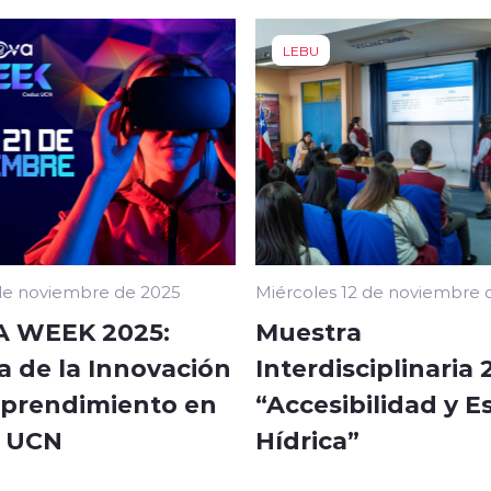
LEBU
de noviembre de 2025
Miércoles 12 de noviembre 
A WEEK 2025:
Muestra
 de la Innovación
Interdisciplinaria 
mprendimiento en
“Accesibilidad y E
 UCN
Hídrica”