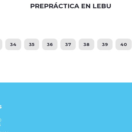
PREPRÁCTICA EN LEBU
34
35
36
37
38
39
40
s
S
D
S