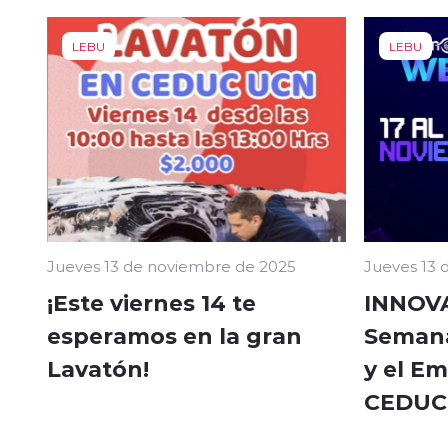
LEBU
LEBU
Jueves 13 de noviembre de 2025
Jueves 13 
¡Este viernes 14 te
INNOV
esperamos en la gran
Semana
Lavatón!
y el E
CEDUC