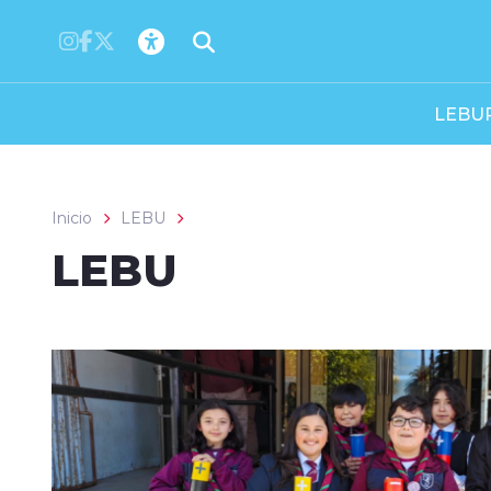
Click acá para ir directamente al contenido
LEBU
Inicio
LEBU
LEBU