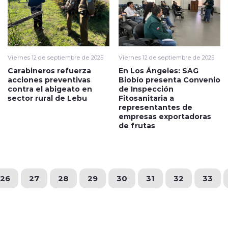
Viernes 12 de septiembre de 2025
Viernes 12 de septiembre de 2025
Carabineros refuerza
En Los Ángeles: SAG
acciones preventivas
Biobío presenta Convenio
contra el abigeato en
de Inspección
sector rural de Lebu
Fitosanitaria a
representantes de
empresas exportadoras
de frutas
26
27
28
29
30
31
32
33