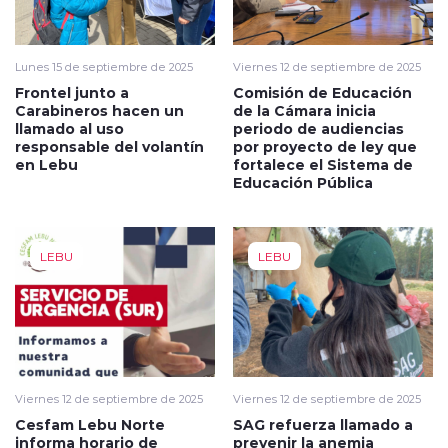
Lunes 15 de septiembre de 2025
Viernes 12 de septiembre de 2025
Frontel junto a
Comisión de Educación
Carabineros hacen un
de la Cámara inicia
llamado al uso
periodo de audiencias
responsable del volantín
por proyecto de ley que
en Lebu
fortalece el Sistema de
Educación Pública
LEBU
LEBU
Viernes 12 de septiembre de 2025
Viernes 12 de septiembre de 2025
Cesfam Lebu Norte
SAG refuerza llamado a
informa horario de
prevenir la anemia