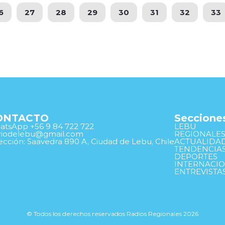
6
27
28
29
30
31
32
33
ONTACTO
Seccione
tsApp +56 9 84 722 722
LEBU
ariodelebu@gmail.com
REGIONALE
ección: Saavedra 890 A, Ciudad de Lebu, Chile
ACTUALIDA
TENDENCIA
DEPORTES
INTERNACI
ENTREVISTA
© Todos los derechos reservados Radios Regionales 2026