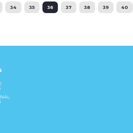
34
35
36
37
38
39
40
s
S
D
S
ONAL
S