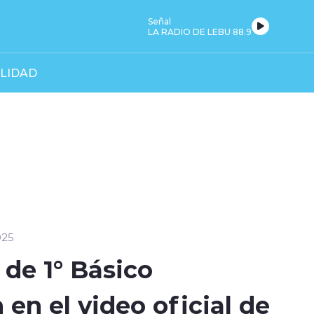
Señal
LA RADIO DE LEBU 88.9
LIDAD
025
 de 1° Básico
 en el video oficial de