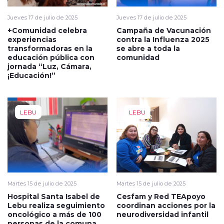
Jueves 17 de julio de 2025
Jueves 17 de julio de 2025
+Comunidad celebra
Campaña de Vacunación
experiencias
contra la Influenza 2025
transformadoras en la
se abre a toda la
educación pública con
comunidad
jornada “Luz, Cámara,
¡Educación!”
LEBU
LEBU
Martes 15 de julio de 2025
Martes 15 de julio de 2025
Hospital Santa Isabel de
Cesfam y Red TEApoyo
Lebu realiza seguimiento
coordinan acciones por la
oncológico a más de 100
neurodiversidad infantil
personas de la comuna