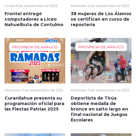
Lunes 8 de septiembre de 2025
Miércoles 3 de septiembre de 2025
Frontel entregó
38 mujeres de Los Álamos
computadores a Liceo
se certifican en curso de
Nahuelbuta de Contulmo
repostería
PROVINCIA DE ARAUCO
PROVINCIA DE ARAUCO
Miércoles 3 de septiembre de 2025
Miércoles 3 de septiembre de 2025
Curanilahue presenta su
Deportista de Tirúa
programación oficial para
obtiene medalla de
las Fiestas Patrias 2025
bronce en salto largo en
final nacional de Juegos
Escolares