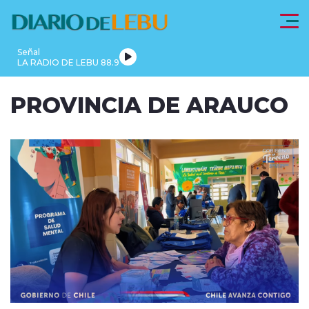
Click acá para ir directamente al contenido
Señal
LA RADIO DE LEBU 88.9
PROVINCIA
PROVINCIA DE ARAUCO
LEBU
DE
REGIONALES
FRONTEL
ACTUALIDAD
ARAUCO
modo claro