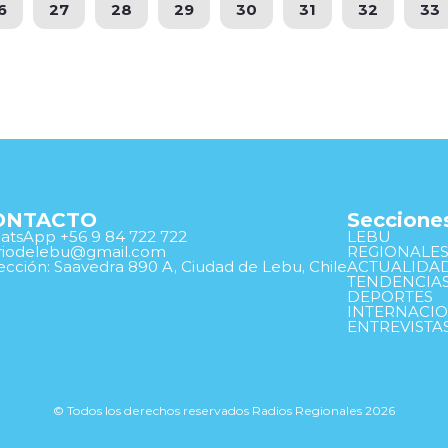
6
27
28
29
30
31
32
33
ONTACTO
Seccione
tsApp +56 9 84 722 722
LEBU
ariodelebu@gmail.com
REGIONALE
ección: Saavedra 890 A, Ciudad de Lebu, Chile
ACTUALIDA
TENDENCIA
DEPORTES
INTERNACI
ENTREVISTA
© Todos los derechos reservados Radios Regionales 2026