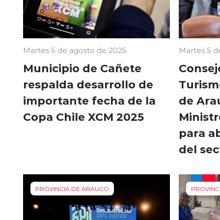
Martes 5 de agosto de 2025
Martes 5 d
Municipio de Cañete
Consej
respalda desarrollo de
Turismo
importante fecha de la
de Ara
Copa Chile XCM 2025
Minist
para a
del sec
PROVINCIA DE ARAUCO
PROVINC