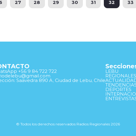
6
27
28
29
30
31
32
33
ONTACTO
Seccione
tsApp +56 9 84 722 722
LEBU
ariodelebu@gmail.com
REGIONALE
ección: Saavedra 890 A, Ciudad de Lebu, Chile
ACTUALIDA
TENDENCIA
DEPORTES
INTERNACI
ENTREVISTA
© Todos los derechos reservados Radios Regionales 2026