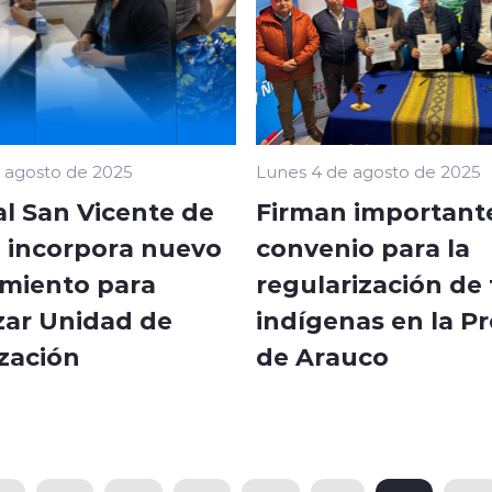
 agosto de 2025
Lunes 4 de agosto de 2025
al San Vicente de
Firman important
 incorpora nuevo
convenio para la
miento para
regularización de 
zar Unidad de
indígenas en la Pr
ización
de Arauco