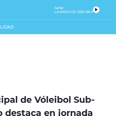
Señal
LA RADIO DE LEBU 88.9
LIDAD
ipal de Vóleibol Sub-
o destaca en jornada