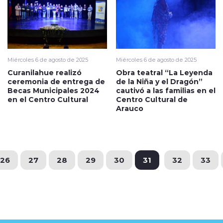
Miércoles 6 de agosto de 2025
Miércoles 6 de agosto de 2025
Curanilahue realizó
Obra teatral “La Leyenda
ceremonia de entrega de
de la Niña y el Dragón”
Becas Municipales 2024
cautivó a las familias en el
en el Centro Cultural
Centro Cultural de
Arauco
26
27
28
29
30
31
32
33