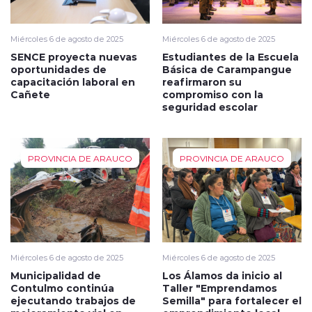
Miércoles 6 de agosto de 2025
Miércoles 6 de agosto de 2025
SENCE proyecta nuevas
Estudiantes de la Escuela
oportunidades de
Básica de Carampangue
capacitación laboral en
reafirmaron su
Cañete
compromiso con la
seguridad escolar
PROVINCIA DE ARAUCO
PROVINCIA DE ARAUCO
Miércoles 6 de agosto de 2025
Miércoles 6 de agosto de 2025
Municipalidad de
Los Álamos da inicio al
Contulmo continúa
Taller "Emprendamos
ejecutando trabajos de
Semilla" para fortalecer el