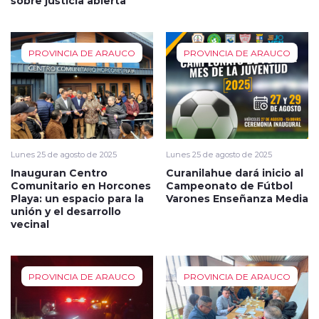
sobre justicia abierta
PROVINCIA DE ARAUCO
PROVINCIA DE ARAUCO
Lunes 25 de agosto de 2025
Lunes 25 de agosto de 2025
Inauguran Centro
Curanilahue dará inicio al
Comunitario en Horcones
Campeonato de Fútbol
Playa: un espacio para la
Varones Enseñanza Media
unión y el desarrollo
vecinal
PROVINCIA DE ARAUCO
PROVINCIA DE ARAUCO