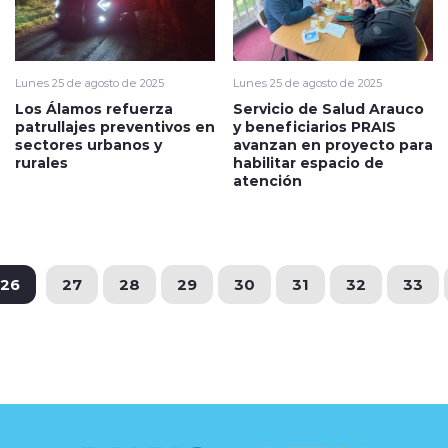
Lunes 25 de agosto de 2025
Lunes 25 de agosto de 2025
Los Álamos refuerza
Servicio de Salud Arauco
patrullajes preventivos en
y beneficiarios PRAIS
sectores urbanos y
avanzan en proyecto para
rurales
habilitar espacio de
atención
26
27
28
29
30
31
32
33