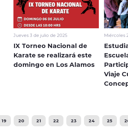
Jueves 3 de julio de 2025
Miércoles 2
IX Torneo Nacional de
Estudia
Karate se realizará este
Escuel
domingo en Los Alamos
Partici
Viaje C
Concep
19
20
21
22
23
24
25
2