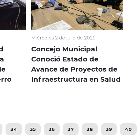
Miércoles 2 de julio de 2025
d
Concejo Municipal
a
Conoció Estado de
de
Avance de Proyectos de
erro
Infraestructura en Salud
34
35
36
37
38
39
40