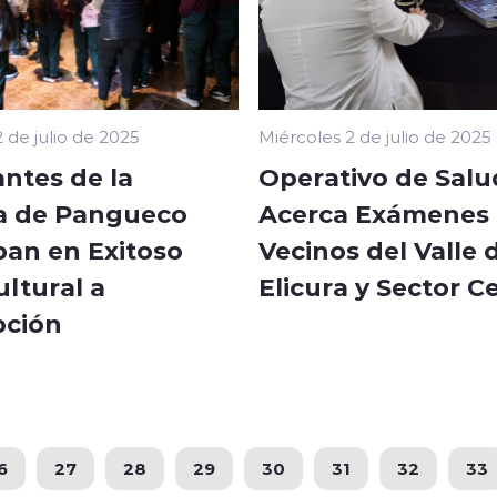
 de julio de 2025
Miércoles 2 de julio de 2025
ntes de la
Operativo de Salu
a de Pangueco
Acerca Exámenes 
pan en Exitoso
Vecinos del Valle 
ultural a
Elicura y Sector C
ción
6
27
28
29
30
31
32
33