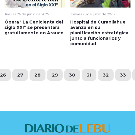
Jueves 26 de junio de 2025
Jueves 26 de junio de 2025
Ópera “La Cenicienta del
Hospital de Curanilahue
siglo XXI” se presentará
avanza en su
gratuitamente en Arauco
planificación estratégica
junto a funcionarios y
comunidad
26
27
28
29
30
31
32
33