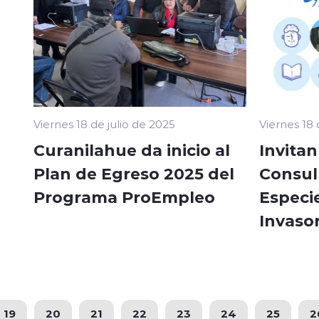
Viernes 18 de julio de 2025
Viernes 18 
Curanilahue da inicio al
Invitan
Plan de Egreso 2025 del
Consul
Programa ProEmpleo
Especi
Invaso
19
20
21
22
23
24
25
2