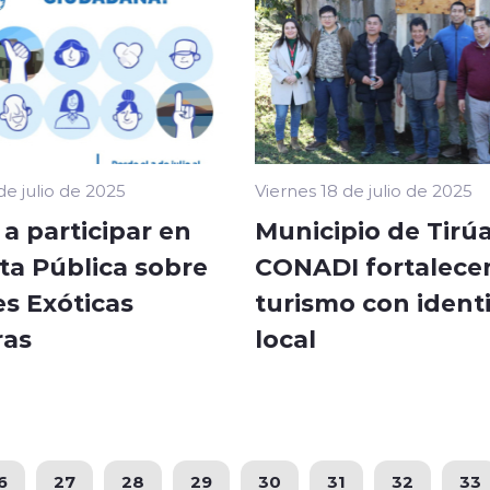
de julio de 2025
Viernes 18 de julio de 2025
 a participar en
Municipio de Tirúa
ta Pública sobre
CONADI fortalecen
es Exóticas
turismo con ident
ras
local
6
27
28
29
30
31
32
33