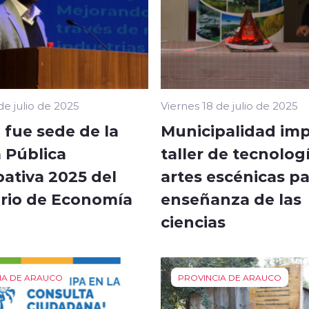
de julio de 2025
Viernes 18 de julio de 2025
 fue sede de la
Municipalidad im
 Pública
taller de tecnolog
pativa 2025 del
artes escénicas pa
erio de Economía
enseñanza de las
ciencias
IA DE ARAUCO
PROVINCIA DE ARAUCO