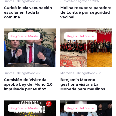
Jueves 6 de agosto de 2026
Jueves 6 de agosto de 2026
Curicó inicia vacunación
Molina recupera paradero
escolar en toda la
de Lontué por seguridad
comuna
vecinal
Región del Maule
Región del Maule
Jueves 6 de agosto de 2026
Miércoles 5 de agosto de 2026
Comisión de Vivienda
Benjamín Moreno
aprobó Ley del Mono 2.0
gestiona visita a La
impulsada por Muñoz
Moneda para maulinos
Región del Maule
Región del Maule