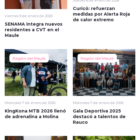
Jueves 8 de enero de 2026
Curicó: refuerzan
medidas por Alerta Roja
Viernes 9 de enero de 2026
de calor extremo
SENAMA integra nuevos
residentes a CVT en el
Maule
Región del Maule
Región del Maule
Miércoles 7 de enero de 2026
Miércoles 7 de enero de 2026
KingKona MTB 2026 llenó
Gala Deportiva 2025
de adrenalina a Molina
destacó a talentos de
Rauco