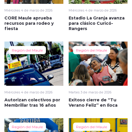
Miércoles 4 de marzo de 2026
Miércoles 4 de marzo de 2026
CORE Maule aprueba
Estadio La Granja avanza
recursos para rodeo y
para clásico Curicó-
fiesta
Rangers
Región del Maule
Región del Maule
Miércoles 4 de marzo de 2026
Martes 3 de marzo de 2026
Autorizan colectivos por
Exitoso cierre de “Tu
Membrillar tras 16 años
Verano Feliz” en Iloca
Región del Maule
Región del Maule