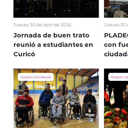
Jueves 30 de abril de 2026
Jueves 30 
Jornada de buen trato
PLADEC
reunió a estudiantes en
con fue
Curicó
ciudad
Región del Maule
Región d