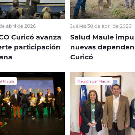
de abril de 2026
Jueves 30 de abril de 2026
O Curicó avanza
Salud Maule impu
rte participación
nuevas dependenc
ana
Curicó
el Maule
Región del Maule