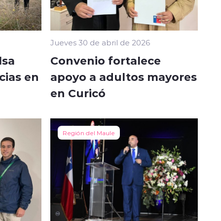
Jueves 30 de abril de 2026
lsa
Convenio fortalece
ias en
apoyo a adultos mayores
en Curicó
Región del Maule