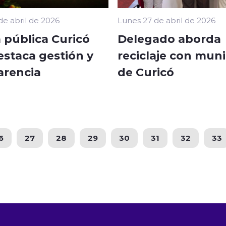
de abril de 2026
Lunes 27 de abril de 2026
 pública Curicó
Delegado aborda
estaca gestión y
reciclaje con muni
arencia
de Curicó
6
27
28
29
30
31
32
33