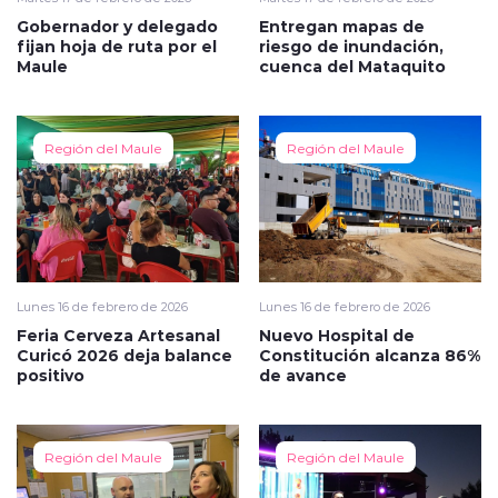
Gobernador y delegado
Entregan mapas de
fijan hoja de ruta por el
riesgo de inundación,
Maule
cuenca del Mataquito
Región del Maule
Región del Maule
Lunes 16 de febrero de 2026
Lunes 16 de febrero de 2026
Feria Cerveza Artesanal
Nuevo Hospital de
Curicó 2026 deja balance
Constitución alcanza 86%
positivo
de avance
Región del Maule
Región del Maule