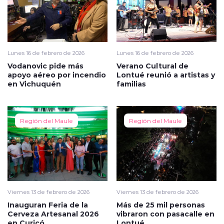
Lunes 16 de febrero de 2026
Lunes 16 de febrero de 2026
Vodanovic pide más
Verano Cultural de
apoyo aéreo por incendio
Lontué reunió a artistas y
en Vichuquén
familias
Región del Maule
Región del Maule
Viernes 13 de febrero de 2026
Viernes 13 de febrero de 2026
Inauguran Feria de la
Más de 25 mil personas
Cerveza Artesanal 2026
vibraron con pasacalle en
en Curicó
Lontué