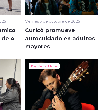
025
Viernes 3 de octubre de 2025
émico
Curicó promueve
 de 4
autocuidado en adultos
mayores
Región del Maule