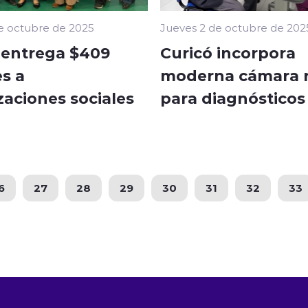
e octubre de 2025
Jueves 2 de octubre de 202
 entrega $409
Curicó incorpora
s a
moderna cámara r
zaciones sociales
para diagnósticos
6
27
28
29
30
31
32
33