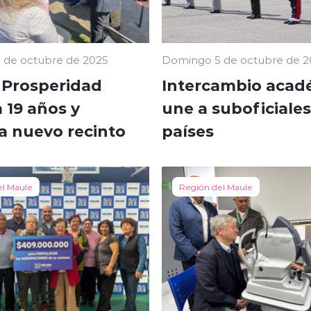
 de octubre de 2025
Domingo 5 de octubre de 2
 Prosperidad
Intercambio acad
 19 años y
une a suboficiales
a nuevo recinto
países
el Maule
Región del Maule