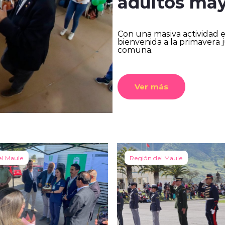
adultos ma
Con una masiva actividad en
bienvenida a la primavera 
comuna.
Ver más
el Maule
Región del Maule