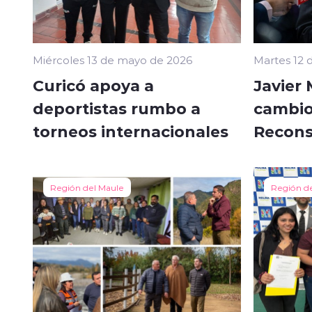
Miércoles 13 de mayo de 2026
Martes 12 
Curicó apoya a
Javier
deportistas rumbo a
cambio
torneos internacionales
Recons
Región del Maule
Región d