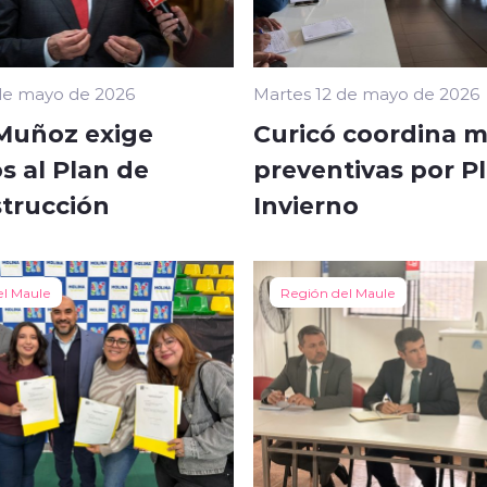
de mayo de 2026
Martes 12 de mayo de 2026
 Muñoz exige
Curicó coordina 
s al Plan de
preventivas por P
trucción
Invierno
el Maule
Región del Maule