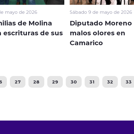
de mayo de 2026
Sábado 9 de mayo de 2026
ilias de Molina
Diputado Moreno
 escrituras de sus
malos olores en
Camarico
6
27
28
29
30
31
32
33