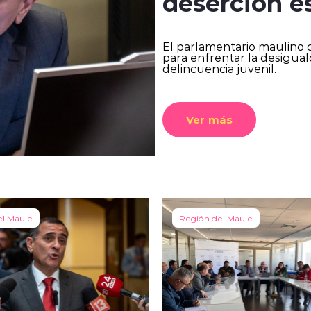
deserción e
El parlamentario maulino ca
para enfrentar la desiguald
delincuencia juvenil.
Ver más
el Maule
Región del Maule