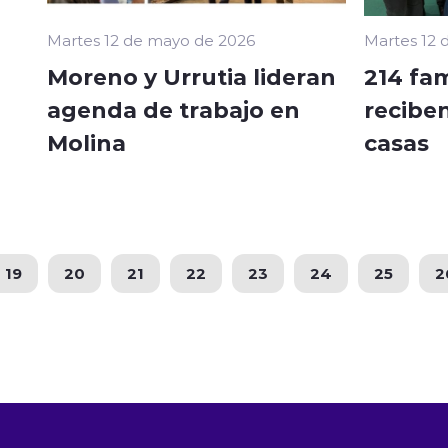
Martes 12 de mayo de 2026
Martes 12 
Moreno y Urrutia lideran
214 fam
agenda de trabajo en
reciben
Molina
casas
19
20
21
22
23
24
25
2