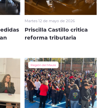
Martes 12 de mayo de 2026
medidas
Priscilla Castillo critica
lan
reforma tributaria
Región del Maule