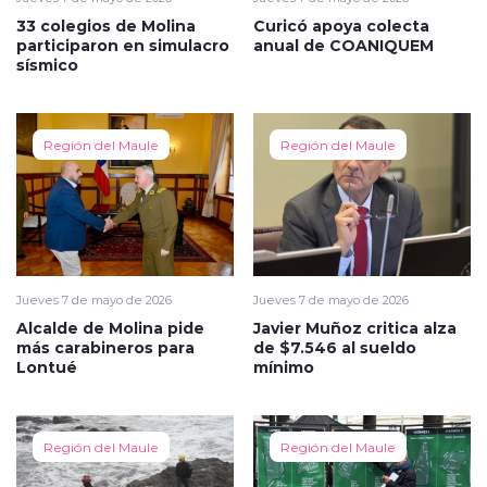
33 colegios de Molina
Curicó apoya colecta
participaron en simulacro
anual de COANIQUEM
sísmico
Región del Maule
Región del Maule
Jueves 7 de mayo de 2026
Jueves 7 de mayo de 2026
Alcalde de Molina pide
Javier Muñoz critica alza
más carabineros para
de $7.546 al sueldo
Lontué
mínimo
Región del Maule
Región del Maule