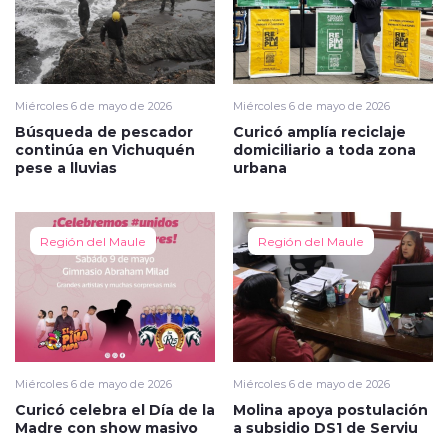
Miércoles 6 de mayo de 2026
Miércoles 6 de mayo de 2026
Búsqueda de pescador
Curicó amplía reciclaje
continúa en Vichuquén
domiciliario a toda zona
pese a lluvias
urbana
Región del Maule
Región del Maule
Miércoles 6 de mayo de 2026
Miércoles 6 de mayo de 2026
Curicó celebra el Día de la
Molina apoya postulación
Madre con show masivo
a subsidio DS1 de Serviu